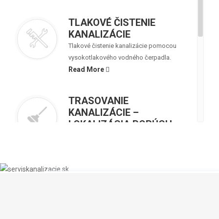
TLAKOVÉ ČISTENIE
KANALIZÁCIE
Tlakové čistenie kanalizácie pomocou
vysokotlakového vodného čerpadla.
Read More
TRASOVANIE
KANALIZÁCIE –
LOKALIZÁCIA PORÚCH
Určenie trasy kanalizácie pomocou
špeciálneho prístroja na trasovnie.
Read More
TV MONITORING
GET QUICK QUOTE
KANALIZÁCIE
Zmonitorovanie a záznam stavu