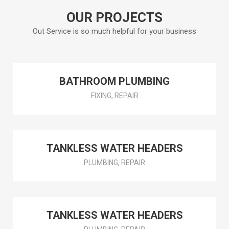
kanalizácie špeciálnou inšpekčnou
OUR PROJECTS
kamerou.
Out Service is so much helpful for your business
Read More
BATHROOM PLUMBING
FIXING, REPAIR
TANKLESS WATER HEADERS
PLUMBING, REPAIR
TANKLESS WATER HEADERS