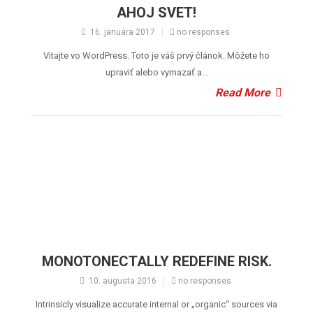
AHOJ SVET!
16. januára 2017
|
no responses
Vitajte vo WordPress. Toto je váš prvý článok. Môžete ho
upraviť alebo vymazať a…
Read More
MONOTONECTALLY REDEFINE RISK.
10. augusta 2016
|
no responses
Intrinsicly visualize accurate internal or „organic“ sources via