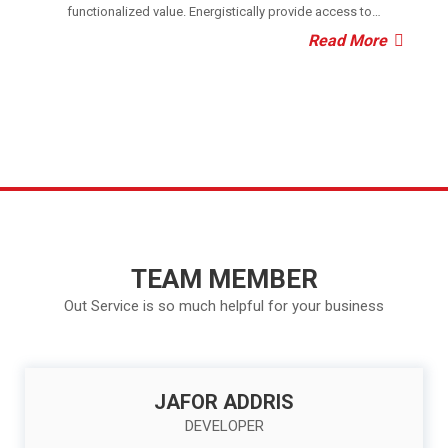
functionalized value. Energistically provide access to…
Read More
TEAM MEMBER
WHAT OUR CLIENT SAY
Out Service is so much helpful for your business
Most of the client like our work
JAFOR ADDRIS
DEVELOPER
KRYSTINA JOESPH
JO