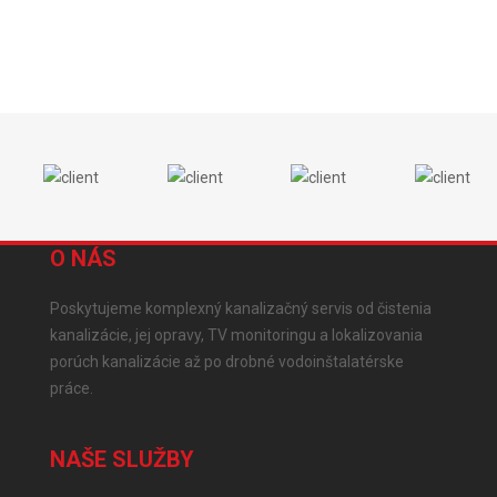
O NÁS
Poskytujeme komplexný kanalizačný servis od čistenia
kanalizácie, jej opravy, TV monitoringu a lokalizovania
porúch kanalizácie až po drobné vodoinštalatérske
práce.
NAŠE SLUŽBY