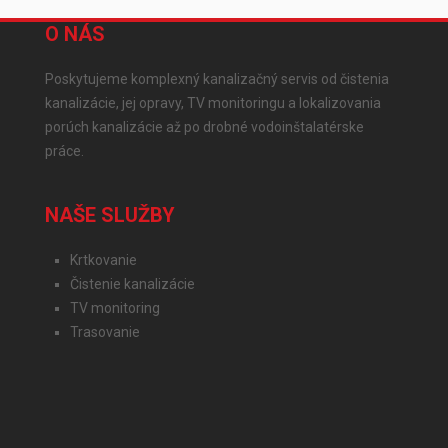
O NÁS
Poskytujeme komplexný kanalizačný servis od čistenia
kanalizácie, jej opravy, TV monitoringu a lokalizovania
porúch kanalizácie až po drobné vodoinštalatérske
práce.
NAŠE SLUŽBY
Krtkovanie
Čistenie kanalizácie
TV monitoring
Trasovanie