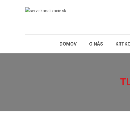
DOMOV
O NÁS
KRTKO
T