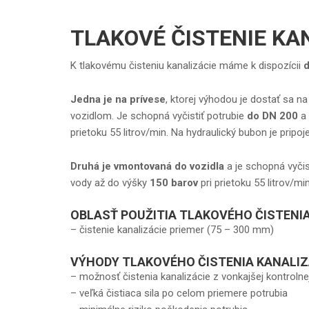
TLAKOVÉ ČISTENIE KA
K tlakovému čisteniu kanalizácie máme k dispozícii
d
Jedna je na prívese
, ktorej výhodou je dostať sa na
vozidlom. Je schopná vyčistiť potrubie
do DN 200
a 
prietoku 55 litrov/min. Na hydraulický bubon je pripo
Druhá je vmontovaná do vozidla
a je schopná vyčis
vody až do výšky
150 barov
pri prietoku 55 litrov/min
OBLASŤ POUŽITIA TLAKOVÉHO ČISTENIA
– čistenie kanalizácie priemer (75 – 300 mm)
VÝHODY TLAKOVÉHO ČISTENIA KANALIZ
– možnosť čistenia kanalizácie z vonkajšej kontrol
– veľká čistiaca sila po celom priemere potrubia