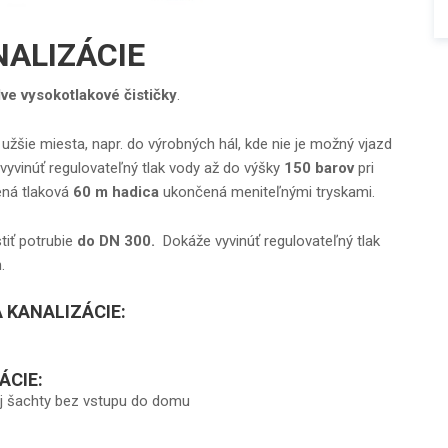
NALIZÁCIE
ve vysokotlakové čističky
.
 užšie miesta, napr. do výrobných hál, kde nie je možný vjazd
vyvinúť regulovateľný tlak vody až do výšky
150 barov
pri
jená tlaková
60 m hadica
ukončená meniteľnými tryskami.
tiť potrubie
do DN 300.
Dokáže vyvinúť regulovateľný tlak
.
 KANALIZÁCIE:
ÁCIE:
nej šachty bez vstupu do domu