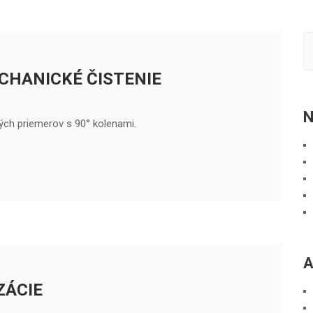
CHANICKÉ ČISTENIE
N
lých priemerov s 90° kolenami.
A
ZÁCIE