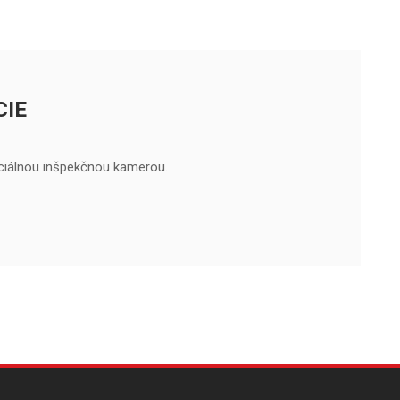
CIE
ciálnou inšpekčnou kamerou.