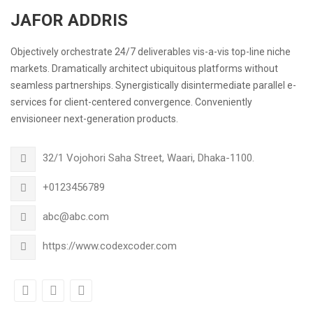
JAFOR ADDRIS
Objectively orchestrate 24/7 deliverables vis-a-vis top-line niche
markets. Dramatically architect ubiquitous platforms without
seamless partnerships. Synergistically disintermediate parallel e-
services for client-centered convergence. Conveniently
envisioneer next-generation products.
32/1 Vojohori Saha Street, Waari, Dhaka-1100.
+0123456789
abc@abc.com
https://www.codexcoder.com