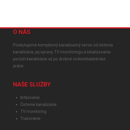
O NÁS
Poskytujeme komplexný kanalizačný servis od čistenia
kanalizácie, jej opravy, TV monitoringu a lokalizovania
porúch kanalizácie až po drobné vodoinštalatérske
práce.
NAŠE SLUŽBY
Krtkovanie
Čistenie kanalizácie
TV monitoring
Trasovanie