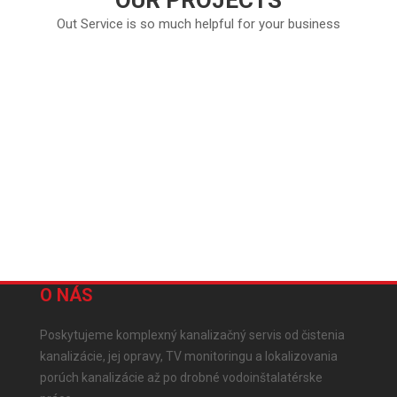
OUR PROJECTS
Out Service is so much helpful for your business
O NÁS
Poskytujeme komplexný kanalizačný servis od čistenia
kanalizácie, jej opravy, TV monitoringu a lokalizovania
porúch kanalizácie až po drobné vodoinštalatérske